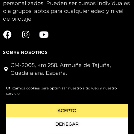
personalizados. Pueden ser cursos individuales
o a grupos, aptos para cualquier edad y nivel
de pilotaje.
SOBRE NOSOTROS
CM-2005, km 258. Armuña de Tajuña,
Guadalajara, España.
40°32'04.4"N 3°00'32.4"W
Utilizamos cookies para optimizar nuestro sitio web y nuestro
+34 679 95 77 59
servicio.
info@personaltrail.es
ACEPTO
© 2012-2023 Actividades Sobre Ruedas SC
DENEGAR