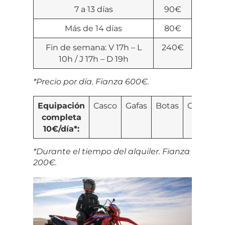
7 a 13 días
90€
Más de 14 días
80€
Fin de semana: V 17h – L
240€
10h / J 17h – D 19h
*Precio por día. Fianza 600€.
Equipación
Casco
Gafas
Botas
Guantes
completa
10€/día*:
*Durante el tiempo del alquiler. Fianza
200€.